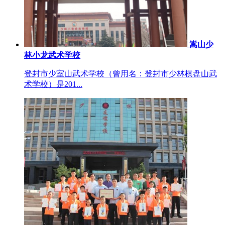
嵩山少
林小龙武术学校
登封市少室山武术学校（曾用名：登封市少林棋盘山武
术学校）是201...