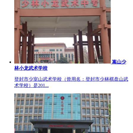
嵩山少
林小龙武术学校
登封市少室山武术学校（曾用名：登封市少林棋盘山武
术学校）是201...