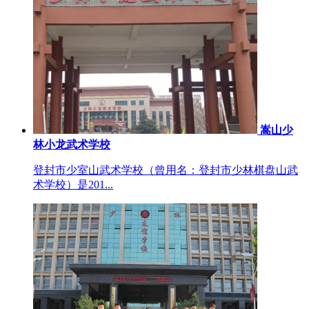
嵩山少
林小龙武术学校
登封市少室山武术学校（曾用名：登封市少林棋盘山武
术学校）是201...