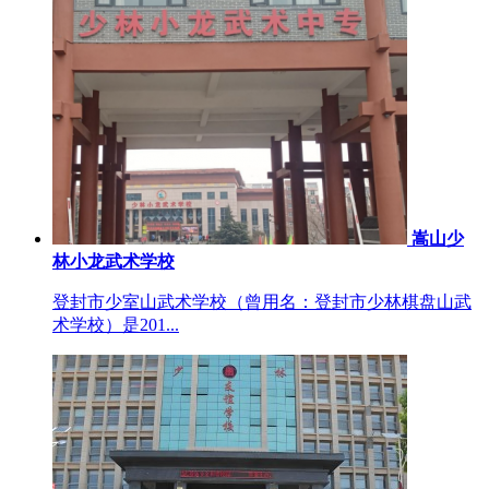
嵩山少
林小龙武术学校
登封市少室山武术学校（曾用名：登封市少林棋盘山武
术学校）是201...