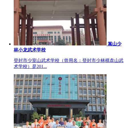
嵩山少
林小龙武术学校
登封市少室山武术学校（曾用名：登封市少林棋盘山武
术学校）是201...