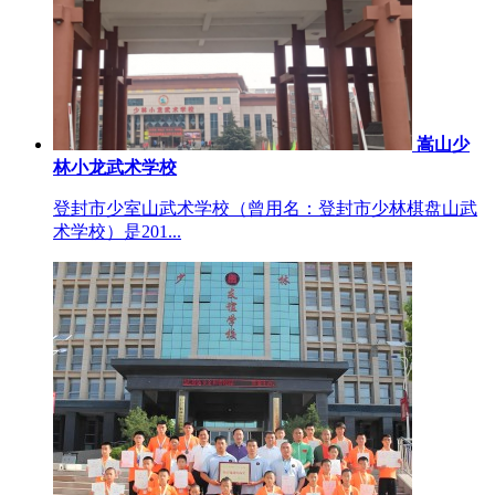
嵩山少
林小龙武术学校
登封市少室山武术学校（曾用名：登封市少林棋盘山武
术学校）是201...