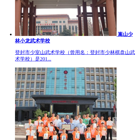
嵩山少
林小龙武术学校
登封市少室山武术学校（曾用名：登封市少林棋盘山武
术学校）是201...