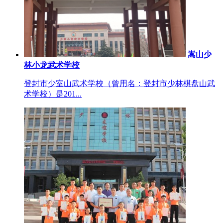
嵩山少
林小龙武术学校
登封市少室山武术学校（曾用名：登封市少林棋盘山武
术学校）是201...