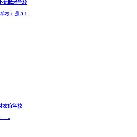
小龙武术学校
是201...
林友谊学校
...