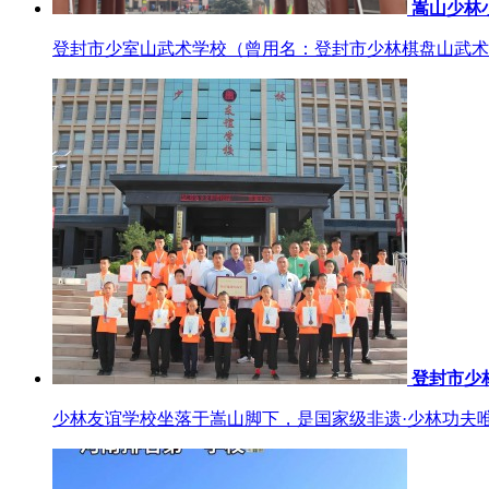
嵩山少林
登封市少室山武术学校（曾用名：登封市少林棋盘山武术学校）
登封市少
少林友谊学校坐落于嵩山脚下，是国家级非遗·少林功夫唯一